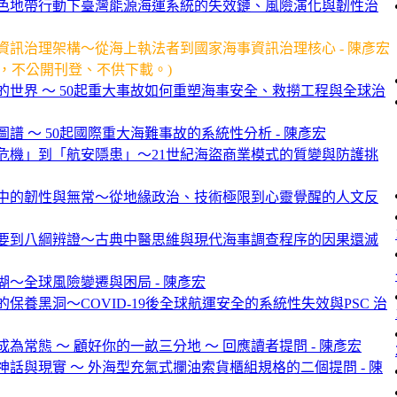
色地帶行動下臺灣能源海運系統的失效鏈、風險演化與韌性治
資訊治理架構～從海上執法者到國家海事資訊治理核心 - 陳彥宏
) 本文限閱，不公開刊登、不供下載。)
世界 ～ 50起重大事故如何重塑海事安全、救撈工程與全球治
譜 ～ 50起國際重大海難事故的系統性分析 - 陳彥宏
危機」到「航安隱患」～21世紀海盜商業模式的質變與防護挑
中的韌性與無常～從地緣政治、技術極限到心靈覺醒的人文反
要到八綱辨證～古典中醫思維與現代海事調查程序的因果還滅
～全球風險變遷與困局 - 陳彥宏
保養黑洞～COVID-19後全球航運安全的系統性失效與PSC 治
為常態 ～ 顧好你的一畝三分地 ～ 回應讀者提問 - 陳彥宏
話與現實 ～ 外海型充氣式攔油索貨櫃組規格的二個提問 - 陳