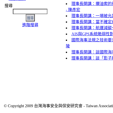
理事長開講：攔油索的
搜尋
- 陳彥宏
理事長開講：一場被允許
理事長開講：當不確定成
進階搜尋
理事長開講：航運減碳～IM
AIS與GPS系統脆弱
國際海事法規之技術要求對
陵
理事長開講：談國際海事組
理事長開講：談「影子船隊」(sha
© Copyright 2009 台灣海事安全與保安研究會 - Taiwan Association of 