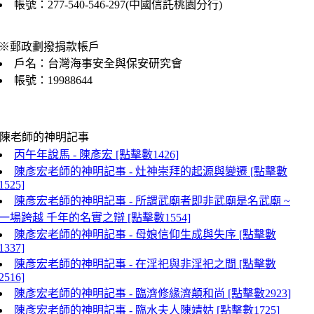
帳號：277-540-546-297(中國信託桃園分行)
※郵政劃撥捐款帳戶
戶名：台灣海事安全與保安研究會
帳號：19988644
陳老師的神明記事
丙午年說馬 - 陳彥宏 [點擊數1426]
陳彥宏老師的神明記事 - 灶神崇拜的起源與變遷 [點擊數
1525]
陳彥宏老師的神明記事 - 所謂武廟者即非武廟是名武廟 ~
一場跨越 千年的名實之辯 [點擊數1554]
陳彥宏老師的神明記事 - 母娘信仰生成與失序 [點擊數
1337]
陳彥宏老師的神明記事 - 在淫祀與非淫祀之間 [點擊數
2516]
陳彥宏老師的神明記事 - 臨濟修緣濟顛和尚 [點擊數2923]
陳彥宏老師的神明記事 - 臨水夫人陳靖姑 [點擊數1725]