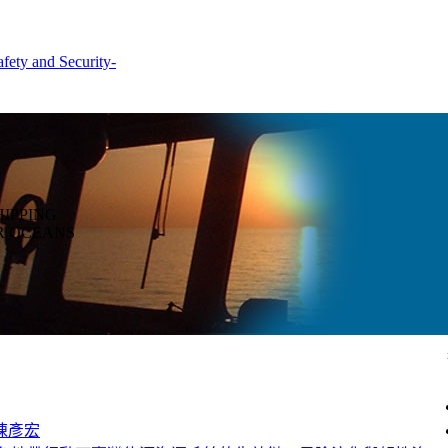
HIPPING
R OCEANS
陳彥宏