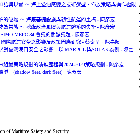
神話與現實 ～ 海上溢油應變之技術選型、佈放策略與操作極限
的破壞 ～ 海底基礎設施與韌性航運的重構 - 陳彥宏
為常態 ～ 地緣政治風險與航運體系的失衡 - 陳彥宏
O MEPC 84 會議的關鍵議題 - 陳彥宏
性對國際航運安全之影響及政策因應研究 - 蔡奇呈、陳嘉陵
臺灣港口安全之影響：以 MARPOL 與SOLAS 為例 - 陳嘉
織策略規劃的演進歷程與2024-2029策略規劃 - 陳彥宏
dow fleet, dark fleet) - 陳彥宏
Maritime Safety and Security