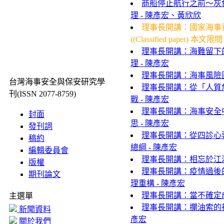
商船停止航行之前～灰
理 - 陳彥宏、黃欣欣
理事長開講：國家海事
((Classified paper
理事長開講：海難留下的
理 - 陳彥宏
理事長開講：海事風險圖
台灣海事安全與保安研究學
理事長開講：從「人質
刊(ISSN 2077-8759)
戰 - 陳彥宏
理事長開講：海事安全
封面
思 - 陳彥宏
發刊詞
理事長開講：從四診心
稿約
總綱 - 陳彥宏
編輯委員會
理事長開講：相忘於江湖
版權
理事長開講：疫情過後的
期刊論文
理重構 - 陳彥宏
理事長開講：當不確定成
主選單
理事長開講：攔油索的神
新聞資料
彥宏
關於我們